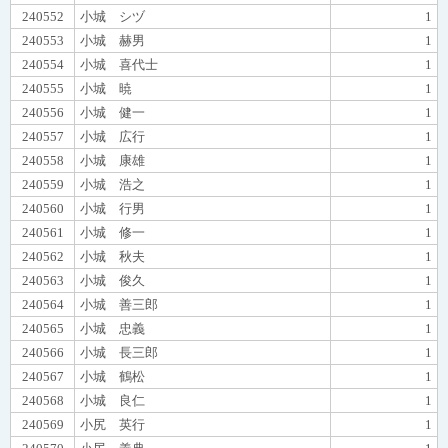
240552
小城 シヅ
1
240553
小城 赫男
1
240554
小城 喜代士
1
240555
小城 暁
1
240556
小城 健一
1
240557
小城 広行
1
240558
小城 康雄
1
240559
小城 浩之
1
240560
小城 行男
1
240561
小城 修一
1
240562
小城 秋夫
1
240563
小城 俊久
1
240564
小城 善三郎
1
240565
小城 忠義
1
240566
小城 長三郎
1
240567
小城 鶴松
1
240568
小城 良仁
1
240569
小尻 英行
1