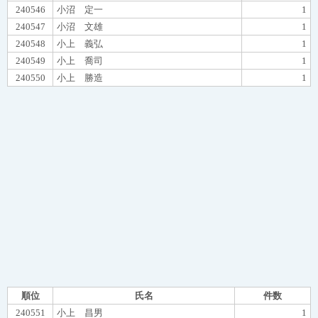
240546
小沼 定一
1
240547
小沼 文雄
1
240548
小上 義弘
1
240549
小上 喬司
1
240550
小上 勝造
1
順位
氏名
件数
240551
小上 昌男
1