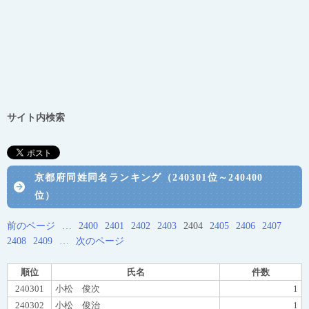
サイト内検索
京都府同姓同名ランキング（240301位～240400
位）
前のページ
…
2400
2401
2402
2403
2404
2405
2406
2407
2408
2409
…
次のページ
順位
氏名
件数
240301
小松 俊次
1
240302
小松 俊治
1