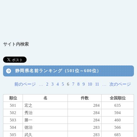
サイト内検索
静岡県名前ランキング（501位～600位）
前のページ
…
2
3
4
5
6
7
8
9
10
11
…
次のページ
順位
名
件数
全国順位
501
宏之
284
635
502
秀治
284
594
503
勝一
284
460
504
徳治
283
566
505
武久
283
685