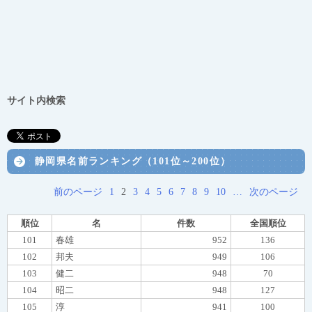
サイト内検索
静岡県名前ランキング（101位～200位）
前のページ
1
2
3
4
5
6
7
8
9
10
…
次のページ
順位
名
件数
全国順位
101
春雄
952
136
102
邦夫
949
106
103
健二
948
70
104
昭二
948
127
105
淳
941
100