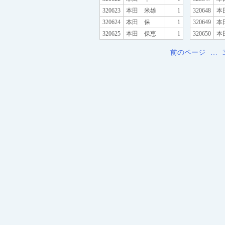
320623
本田 米雄
1
320648
本
320624
本田 保
1
320649
本
320625
本田 保恵
1
320650
本
前のページ
…