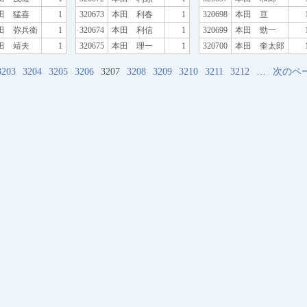
田 猛喜
1
320673
本田 利春
1
320698
本田 亘
田 弥兵衛
1
320674
本田 利信
1
320699
本田 勁一
田 靖夫
1
320675
本田 理一
1
320700
本田 奎太郎
3203
3204
3205
3206
3207
3208
3209
3210
3211
3212
…
次のペ