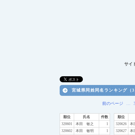
サイ
宮城県同姓同名ランキング（320
前のページ
…
順位
氏名
件数
順位
320601
本田 敏之
1
320626
本
320602
本田 敏明
1
320627
本