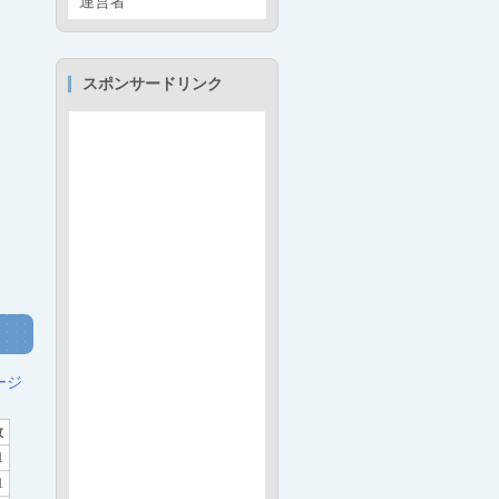
運営者
スポンサードリンク
ージ
数
1
1