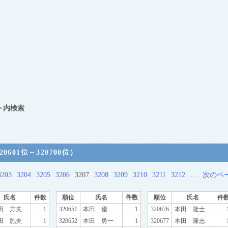
ト内検索
601位～320700位）
3203
3204
3205
3206
3207
3208
3209
3210
3211
3212
…
次のペ
氏名
件数
順位
氏名
件数
順位
氏名
件
田 方夫
1
320651
本田 優
1
320676
本田 隆士
田 胞夫
1
320652
本田 勇一
1
320677
本田 隆志