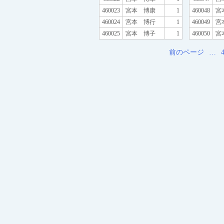
460023
宮本 博康
1
460048
宮
460024
宮本 博行
1
460049
宮
460025
宮本 博子
1
460050
宮
前のページ
…