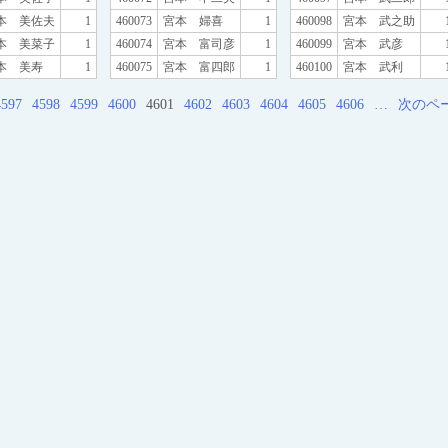
本 美佐夫
1
460073
宮本 婦喜
1
460098
宮本 武之助
本 美菜子
1
460074
宮本 富司彦
1
460099
宮本 武彦
本 美寿
1
460075
宮本 富四郎
1
460100
宮本 武利
4597
4598
4599
4600
4601
4602
4603
4604
4605
4606
…
次のペ