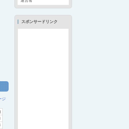
運営者
スポンサードリンク
ージ
数
1
1