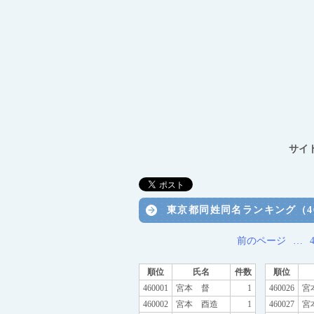
サイ
東京都同姓同名ランキング（460
前のページ
…
順位
氏名
件数
順位
460001
宮本 督
1
460026
宮
460002
宮本 酉造
1
460027
宮