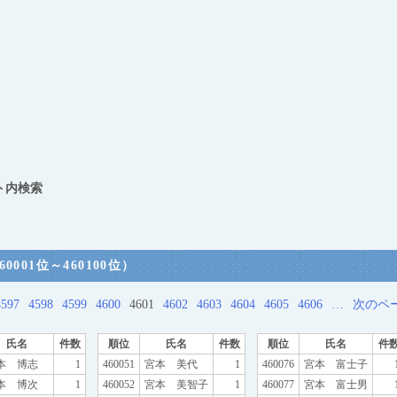
ト内検索
001位～460100位）
4597
4598
4599
4600
4601
4602
4603
4604
4605
4606
…
次のペ
氏名
件数
順位
氏名
件数
順位
氏名
件
本 博志
1
460051
宮本 美代
1
460076
宮本 富士子
本 博次
1
460052
宮本 美智子
1
460077
宮本 富士男