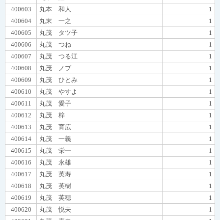
400603
丸本 和人
1
400604
丸末 一之
1
400605
丸茂 タツ子
1
400606
丸茂 つね
1
400607
丸茂 つる江
1
400608
丸茂 ノブ
1
400609
丸茂 ひとみ
1
400610
丸茂 やすよ
1
400611
丸茂 愛子
1
400612
丸茂 梓
1
400613
丸茂 育広
1
400614
丸茂 一義
1
400615
丸茂 栄一
1
400616
丸茂 永雄
1
400617
丸茂 英寿
1
400618
丸茂 英樹
1
400619
丸茂 英穂
1
400620
丸茂 悦夫
1