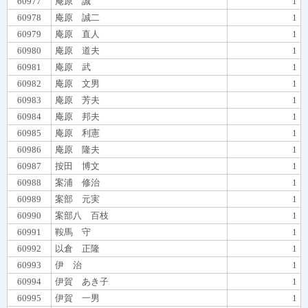
60977
庵原 誠
1
60978
庵原 誠二
1
60979
庵原 直人
1
60980
庵原 道夫
1
60981
庵原 武
1
60982
庵原 文男
1
60983
庵原 芳夫
1
60984
庵原 邦夫
1
60985
庵原 利憲
1
60986
庵原 隆夫
1
60987
按田 博文
1
60988
案浦 修治
1
60989
案部 元実
1
60990
案部八 百枝
1
60991
鞍馬 守
1
60992
以倉 正隆
1
60993
伊 治
1
60994
伊賀 あき子
1
60995
伊賀 一男
1