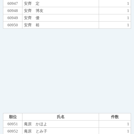
60947
安齊 定
1
60948
安齊 博友
1
60949
安齊 優
1
60950
安齊 裕
1
順位
氏名
件数
60951
庵原 かほよ
1
60952
庵原 とみ子
1