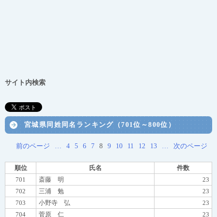
サイト内検索
宮城県同姓同名ランキング（701位～800位）
前のページ
…
4
5
6
7
8
9
10
11
12
13
…
次のページ
順位
氏名
件数
701
斎藤 明
23
702
三浦 勉
23
703
小野寺 弘
23
704
菅原 仁
23