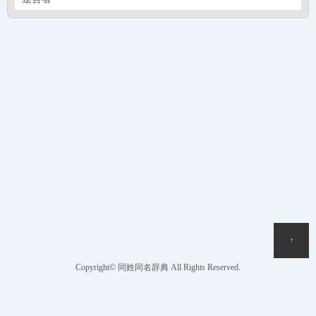
↑
Copyright© 同姓同名辞典 All Rights Reserved.